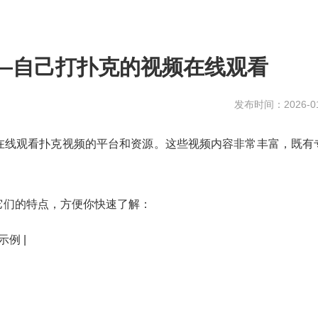
—自己打扑克的视频在线观看
发布时间：2026-01
在线观看扑克视频的平台和资源。这些视频内容非常丰富，既有
它们的特点，方便你快速了解：
示例 |