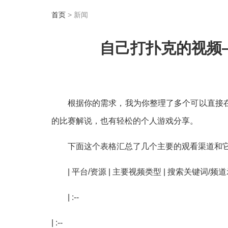
首页
> 新闻
自己打扑克的视频
根据你的需求，我为你整理了多个可以直接
的比赛解说，也有轻松的个人游戏分享。
下面这个表格汇总了几个主要的观看渠道和
| 平台/资源 | 主要视频类型 | 搜索关键词/频道
| :--
| :--