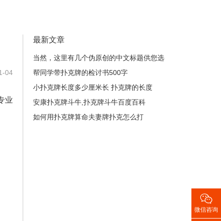
最新文章
当然，这里有几个伪原创的中文标题供您选
-04
择：1. 三张扑克的魔力：精通它们背后的玄
帮同学带扑克牌的检讨书500字
机2. 巧用三张牌：从新手到高手的制胜秘诀3.
小扑克牌长度多少厘米长 扑克牌的长度
专业
解锁三张扑克的无限可能：玩法与心法全解析
安康扑克牌斗牛,扑克牌斗牛百度百科
如何用扑克牌算命
夫妻牌扑克怎么打

微信咨询