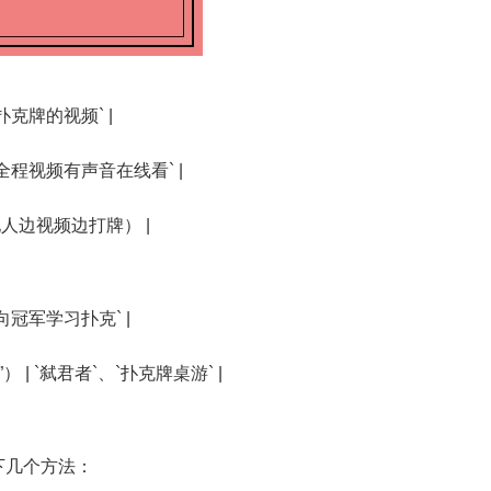
扑克牌的视频` |
全程视频有声音在线看` |
人边视频边打牌） |
向冠军学习扑克` |
 | `弑君者`、`扑克牌桌游` |
下几个方法：