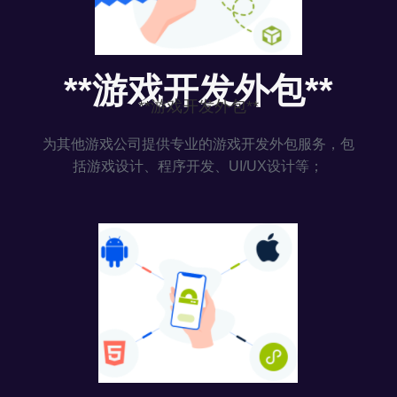
**游戏开发外包**
**游戏开发外包**
为其他游戏公司提供专业的游戏开发外包服务，包
括游戏设计、程序开发、UI/UX设计等；