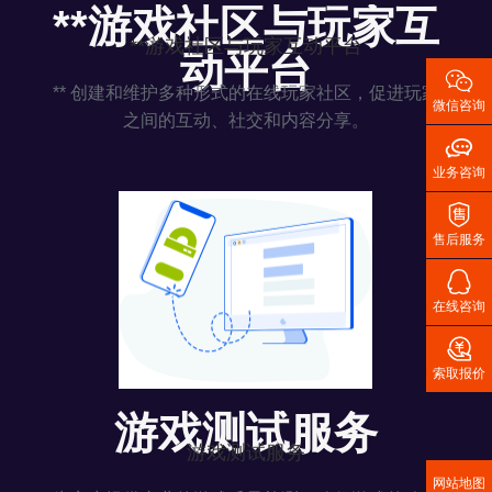
**游戏社区与玩家互
**游戏社区与玩家互动平台
动平台

** 创建和维护多种形式的在线玩家社区，促进玩家
微信咨询
之间的互动、社交和内容分享。

业务咨询

售后服务

在线咨询

索取报价
游戏测试服务
游戏测试服务
网站地图