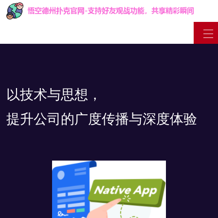
以技术与思想，
提升公司的广度传播与深度体验