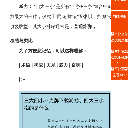
威力：
“四大三小”是所有“四条+三条”组合中威
力最大的一种，仅次于“同花顺”或“五张以上炸弹”等
网站地图
顶级牌型。其大小排序通常是：
普通炸弹 。
悟空扑克怎
么玩网页版
总结与类比
为了方便您记忆，可以这样理解：
悟空扑克怎
么玩手机版
入口
| 术语 | 构成 | 关系 | 威力 | 俗称 |
悟空扑克怎
么玩APP
| :--
下载