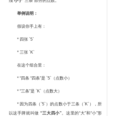
须
小于
“三条”部分的点数。
举例说明：
假设你手上有：
* 四张 `5`
* 三张 `K`
在这个组合里：
* “四条 “四条”是 `5`（点数小）
* “三条”是 `K`（点数大）
* 因为四条（`5`）的点数小于三条（`K`），所
以这手牌就叫做
“三大四小”
。这里的“大”和“小”形