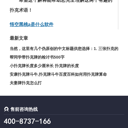
希望这个解释能帮助您完全理解这两个有趣的
扑克术语！
悟空黑桃a是什么软件
最新文章
当然，这里有几个伪原创的中文标题供您选择：1. 三张扑克的
魔力：精通它们背后的玄机2. 巧用三张牌：从新手到高手的制
帮同学带扑克牌的检讨书500字
胜秘诀3. 解锁三张扑克的无限可能：玩法与心法全解析
小扑克牌长度多少厘米长 扑克牌的长度
安康扑克牌斗牛,扑克牌斗牛百度百科
如何用扑克牌算命
夫妻牌扑克怎么打

售前咨询热线