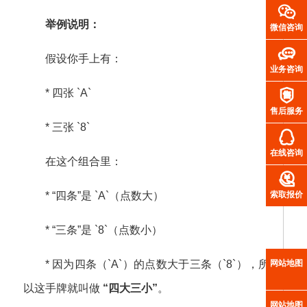

举例说明：
微信咨询

假设你手上有：
业务咨询

* 四张 `A`
售后服务
* 三张 `8`

在线咨询
在这个组合里：

索取报价
* “四条”是 `A`（点数大）
* “三条”是 `8`（点数小）
网站地图
* 因为四条（`A`）的点数大于三条（`8`），所
以这手牌就叫做
“四大三小”
。
网站地图