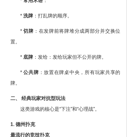
*
常用术语
：
*
洗牌
：打乱牌的顺序。
*
切牌
：在发牌前将牌堆分成两部分并交换位
置。
*
底牌
：发给：发给玩家但不公开的牌。
*
公共牌
：放置在牌桌中央，所有玩家共享的
牌。
二、 经典玩家对抗型玩法
这类游戏的核心是“下注”和“心理战”。
1. 德州扑克
最流行的竞技扑克