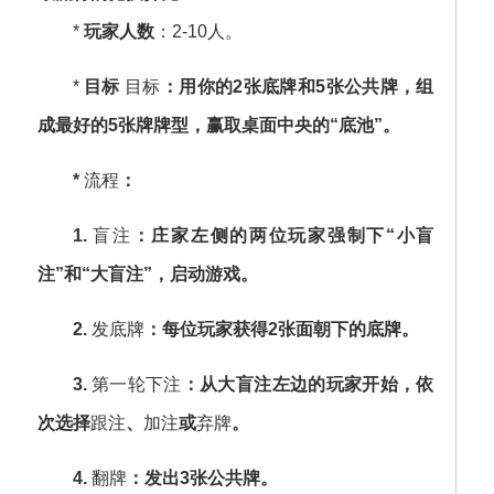
*
玩家人数
：2-10人。
*
目标
目标
：用你的2张底牌和5张公共牌，组
成最好的5张牌牌型，赢取桌面中央的“底池”。
*
流程
：
1.
盲注
：庄家左侧的两位玩家强制下“小盲
注”和“大盲注”，启动游戏。
2.
发底牌
：每位玩家获得2张面朝下的底牌。
3.
第一轮下注
：从大盲注左边的玩家开始，依
次选择
跟注
、
加注
或
弃牌
。
4.
翻牌
：发出3张公共牌。