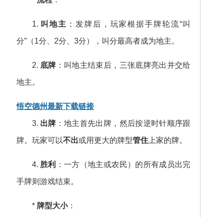
1.
叫地主
：发牌后，玩家根据手牌轮流“叫
分”（1分、2分、3分），叫分最高者成为地主。
2.
底牌
：叫地主结束后，三张底牌亮出并交给
地主。
悟空德州最新下载链接
3.
出牌
：地主首先出牌，然后按逆时针顺序跟
牌。玩家可以
不出
或用更大的牌型
管住
上家的牌。
4.
胜利
：一方（地主或农民）的所有成员出完
手牌则游戏结束。
*
牌型大小
：