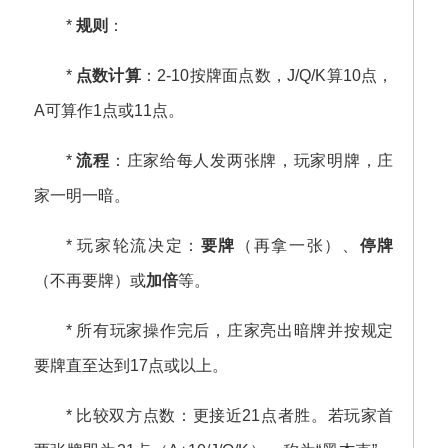
*
规则
：
*
点数计算
：2-10按牌面点数，J/Q/K算10点，
A可算作1点或11点。
*
流程
：庄家给每人发两张牌，玩家明牌，庄
家一明一暗。
* 玩家轮流决定：
要牌
（再拿一张）、
停牌
（不再要牌）或
加倍
等。
* 所有玩家操作完后，庄家亮出暗牌并按规定
要牌直至达到17点或以上。
* 比较双方点数：更接近21点者胜。若玩家首