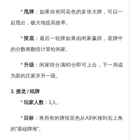
*
甩牌
：如果你有同花色的多张大牌，可以一
起甩出，极大地提高效率。
*
抠底
：最后一轮牌如果由闲家赢得，底牌中
的分数将翻倍计算给闲家。
*
升级
：闲家得分满80分即可上台，下一局成
为新的庄家并升一级。
3. 接龙 / 纸牌
*
玩家人数
：1人。
*
目标
：将所有的牌按花色从A到K移到右上角
的“基础牌堆”。