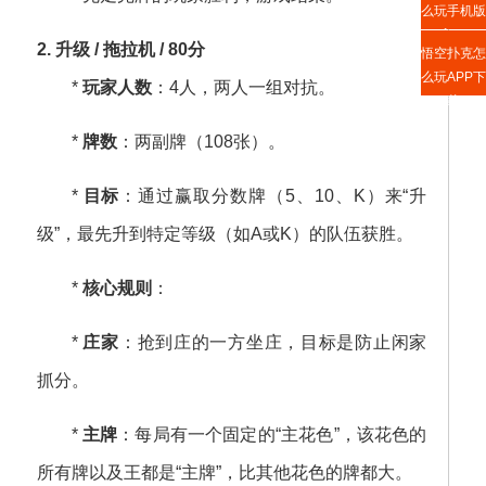
么玩手机版
入口
2. 升级 / 拖拉机 / 80分
悟空扑克怎
么玩APP下
*
玩家人数
：4人，两人一组对抗。
载
*
牌数
：两副牌（108张）。
*
目标
：通过赢取分数牌（5、10、K）来“升
级”，最先升到特定等级（如A或K）的队伍获胜。
*
核心规则
：
*
庄家
：抢到庄的一方坐庄，目标是防止闲家
抓分。
*
主牌
：每局有一个固定的“主花色”，该花色的
所有牌以及王都是“主牌”，比其他花色的牌都大。