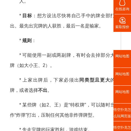

人。
在线咨询
*
目标
：想方设法尽快将自己手中的牌全部打

出。最先出完牌的人获胜，最后一名是输家。
索取报价
*
规则
：
* 可能使用一副或两副牌，有时会去掉部分大
网站地图
牌（如大小王、2）。
网站地图
* 上家出牌后，下家必须出
同类型且更大
的
牌，或者选择
不出
。
网站地图
* 某些牌（如2、王）是“特权牌”，可以随时当
悟空扑克怎
作“炸弹”打出，压制任何其他非炸弹牌型。
么玩网页版
悟空扑克怎
* 先走完牌的玩家胜利，游戏结束。