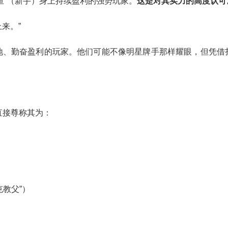
鱼”（新手）身上持续盈利的强势玩家。
这是对其实力的高度认可
来。”
地、勤奋盈利的玩家。他们可能不像明星牌手那样耀眼，但凭借
直接尊称其为：
扑克教父”）