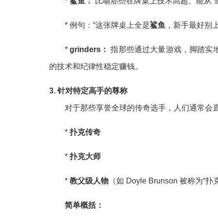
*
鲨鱼：
比喻那些在牌桌上技术高超、能从“
* 例句：“这张牌桌上全是
鲨鱼
，新手最好别上
*
grinders：
指那些通过大量游戏，脚踏实
的技术和纪律性稳定赚钱。
3. 针对特定高手的尊称
对于那些享誉全球的传奇选手，人们通常会
*
扑克传奇
*
扑克大师
*
教父级人物
（如 Doyle Brunson 被称为“
简单概括：