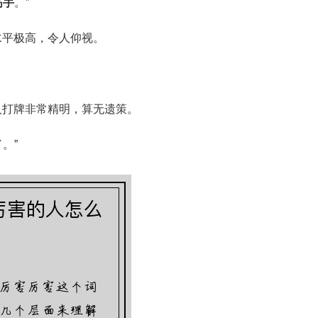
高手
。”
水平极高，令人仰视。
人打牌非常精明，算无遗策。
了。”