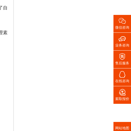
了自

微信咨询
理素

业务咨询

。
售后服务

在线咨询

索取报价
网站地图