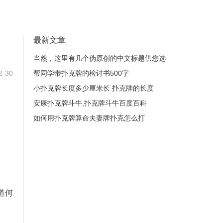
最新文章
当然，这里有几个伪原创的中文标题供您选
-30
择：1. 三张扑克的魔力：精通它们背后的玄
帮同学带扑克牌的检讨书500字
机2. 巧用三张牌：从新手到高手的制胜秘诀3.
小扑克牌长度多少厘米长 扑克牌的长度
解锁三张扑克的无限可能：玩法与心法全解析
安康扑克牌斗牛,扑克牌斗牛百度百科
如何用扑克牌算命
夫妻牌扑克怎么打
道何