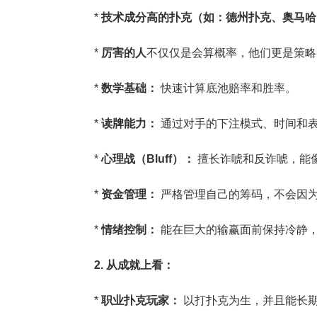
*
技术成分高的扑克（如：德州扑克、奥马哈
*
厉害的人
不仅仅是会算概率，他们更是策略
*
数学基础：
快速计算底池赔率和胜率。
*
读牌能力：
通过对手的下注模式、时间和
*
心理战（Bluff）：
擅长诈唬和反诈唬，能
*
资金管理：
严格管理自己的筹码，不会因
*
情绪控制：
能在巨大的输赢面前保持冷静
2. 从成就上看：
*
职业扑克玩家：
以打扑克为生，并且能长期